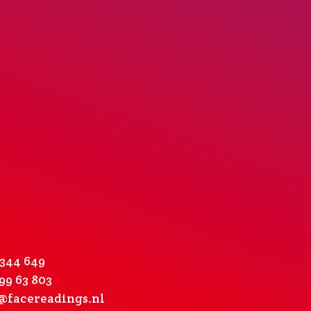
 344 649
99 63 803
@facereadings.nl