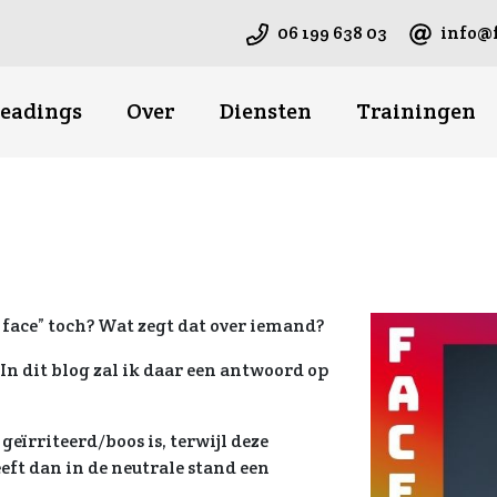
06 199 638 03
info@f
readings
Over
Diensten
Trainingen
 face” toch? Wat zegt dat over iemand?
 In dit blog zal ik daar een antwoord op
 geïrriteerd/boos is, terwijl deze
eeft dan in de neutrale stand een