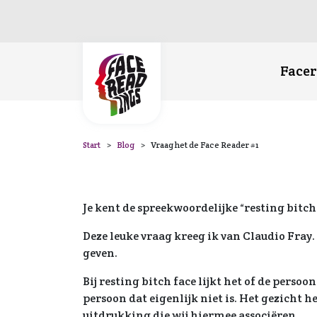
Face
Start
Blog
Vraag het de Face Reader #1
Je kent de spreekwoordelijke “resting bitch
Deze leuke vraag kreeg ik van Claudio Fray.
geven.
Bij resting bitch face lijkt het of de persoon
persoon dat eigenlijk niet is. Het gezicht h
uitdrukking die wij hiermee associëren.