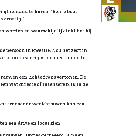
jgt iemand te horen: “Ben je boos,
zo ernstig.”
en worden en waarschijnlijk lokt het bij
.
 de persoon in kwestie. Nou het zegt in
s is of onplezierig is om mee samen te
brauwen een lichte frons vertonen. De
en wat directe of intensere blik in de
e wat fronsende wenkbrauwen kan een
en een drive en focus zien
kbrauwen lijntjes gecreëerd. Binnen